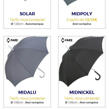
SOLAR
MIDPOLY
Tarifs, nous contacter
À partir de
12,13€
Ø
120cm •
Automatique
Anti-tempête
MIDALU
MIDNICKEL
Tarifs, nous contacter
Tarifs, nous contacter
Ø
105cm •
Anti-tempête
Ø
105cm •
Anti-tempête