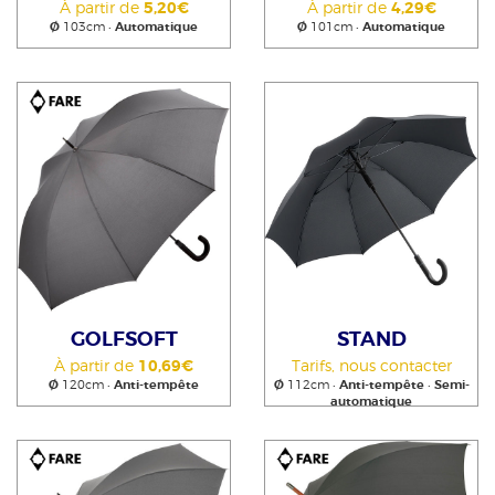
À partir de
5,20€
À partir de
4,29€
Ø
103cm •
Automatique
Ø
101cm •
Automatique
GOLFSOFT
STAND
À partir de
10,69€
Tarifs, nous contacter
Ø
120cm •
Anti-tempête
Ø
112cm •
Anti-tempête
•
Semi-
automatique