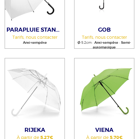
PARAPLUIE STANDARD XPRESS
GOB
Tarifs, nous contacter
Tarifs, nous contacter
Anti-tempête
Ø
5.2cm •
Anti-tempête
•
Semi-
automatique
RIJEKA
VIENA
À partir de
5,27€
À partir de
5,70€