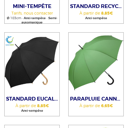
MINI-TEMPÊTE
STANDARD RECYCLÉ
Tarifs, nous contacter
À partir de
8,85€
Ø
103cm •
Anti-tempête
•
Semi-
Anti-tempête
automatique
STANDARD EUCALYPTUS
PARAPLUIE CANNE PLASTIQUE
À partir de
8,85€
À partir de
6,65€
Anti-tempête