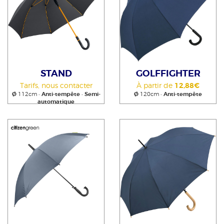
STAND
GOLFFIGHTER
Tarifs, nous contacter
À partir de
12,88€
Ø
112cm •
Anti-tempête
•
Semi-
Ø
120cm •
Anti-tempête
automatique