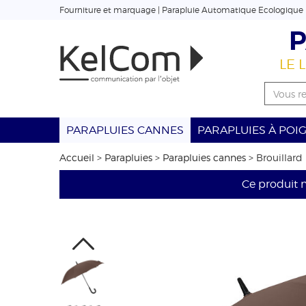
Fourniture et marquage | Parapluie Automatique Ecologique
P
LE 
PARAPLUIES CANNES
PARAPLUIES À POI
Accueil
>
Parapluies
>
Parapluies cannes
>
Brouillard
Ce produit n