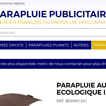
 Imprime | KelCom
ARAPLUIE PUBLICITAI
LEADER FRANÇAIS DU PARAPLUIE PERSONNA
GNÉE DROITE
PARAPLUIES PLIANTS
AUTRES
PROM
'est plus disponible, merci de nous contacter pour plus d
PARAPLUIE A
ECOLOGIQUE I
RÉF. BESPA1201