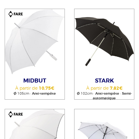
MIDBUT
STARK
À partir de
10,75€
À partir de
7,82€
Ø
105cm •
Anti-tempête
Ø
102cm •
Anti-tempête
•
Semi-
automatique