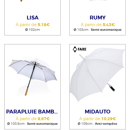
LISA
RUMY
À partir de
5,18€
À partir de
5,43€
Ø
102cm
Ø
103cm •
Semi-automatique
PARAPLUIE BAMBOU AUTO
MIDAUTO
À partir de
8,67€
À partir de
10,29€
Ø
103.5cm •
Semi-automatique
Ø
105cm •
Anti-tempête