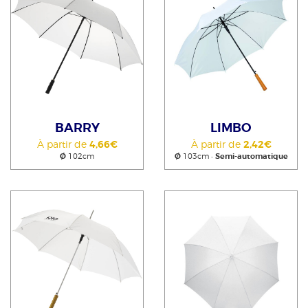
BARRY
LIMBO
À partir de
4,66€
À partir de
2,42€
Ø
102cm
Ø
103cm •
Semi-automatique