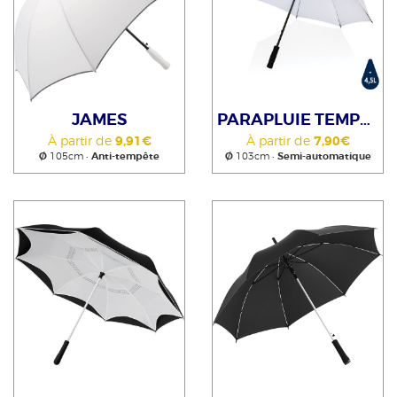
JAMES
PARAPLUIE TEMPÊTE RPET
À partir de
9,91€
À partir de
7,90€
Ø
105cm •
Anti-tempête
Ø
103cm •
Semi-automatique