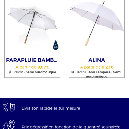
PARAPLUIE BAMBOU AUTO
ALINA
À partir de
8,67€
À partir de
9,23€
Ø
120cm •
Semi-automatique
Ø
102cm •
Anti-tempête
•
Semi-
automatique
Livraison rapide et sur mesure
Prix dégressif en fonction de la quantité souhaitée