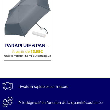
PARAPLUIE 6 PANNEAUX
À partir de
13,55€
Anti-tempête
•
Semi-automatique
Livraison rapide et sur mesure
Prix dégressif en fonction de la quantité souhaitée