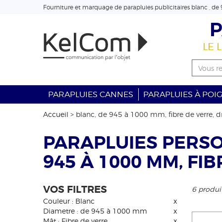
Fourniture et marquage de parapluies publicitaires blanc , de 9
P
LE 
PARAPLUIES CANNES
PARAPLUIES À POI
Accueil
>
blanc, de 945 à 1000 mm, fibre de verre, d
PARAPLUIES PERSO
945 À 1000 MM, FI
VOS FILTRES
6 produi
Couleur : Blanc
x
Diametre : de 945 à 1000 mm
x
Mât : Fibre de verre
x