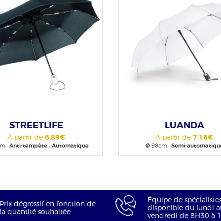
STREETLIFE
LUANDA
À partir de
6,89€
À partir de
7,16€
m •
Anti-tempête
•
Automatique
Ø
98cm •
Semi-automatiqu
Équipe de spécialiste
Prix dégressif en fonction de
disponible du lundi a
la quantité souhaitée
vendredi de 8H30 à 