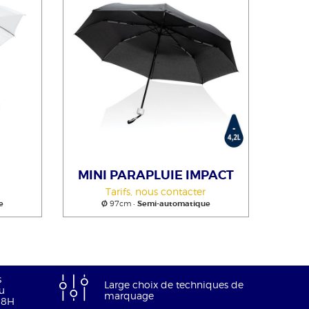
MINI PARAPLUIE IMPACT
Tarifs, nous contacter
e
Ø
97cm •
Semi-automatique
s
Large choix de techniques de
u
marquage
18H