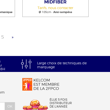
MIDFIBER
Tarifs, nous contacter
omatique
Ø
105cm •
Anti-tempête
5
»
s
Large choix de techniques de
u
marquage
18H
KELCOM
EST MEMBRE
DE LA 2FPCO
Com
ÉLUE 5 FOIS
DISTRIBUTEUR
OK
DE L'ANNÉE