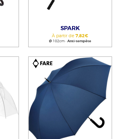
SPARK
À partir de
7,82€
Ø
102cm •
Anti-tempête