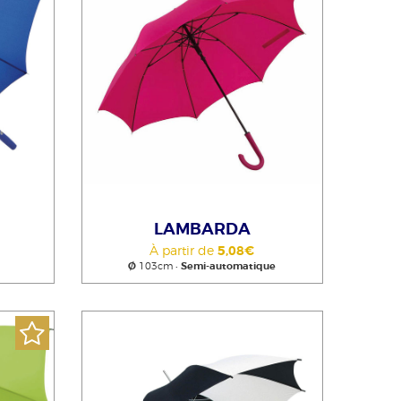
LAMBARDA
À partir de
5,08€
Ø
103cm •
Semi-automatique