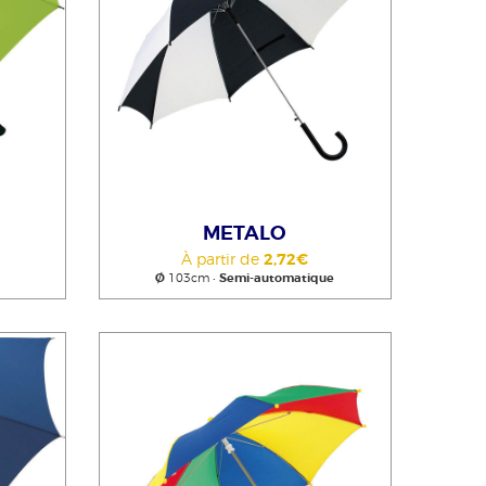
METALO
À partir de
2,72€
Ø
103cm •
Semi-automatique