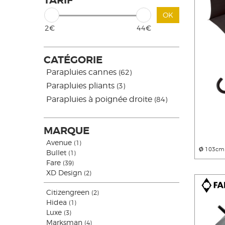
TARIF
OK
2€
44€
CATÉGORIE
Parapluies cannes
(62)
Parapluies pliants
(3)
Parapluies à poignée droite
(84)
MARQUE
Avenue
(1)
Ø
103cm
Bullet
(1)
Fare
(39)
XD Design
(2)
Citizengreen
(2)
Hidea
(1)
Luxe
(3)
Marksman
(4)