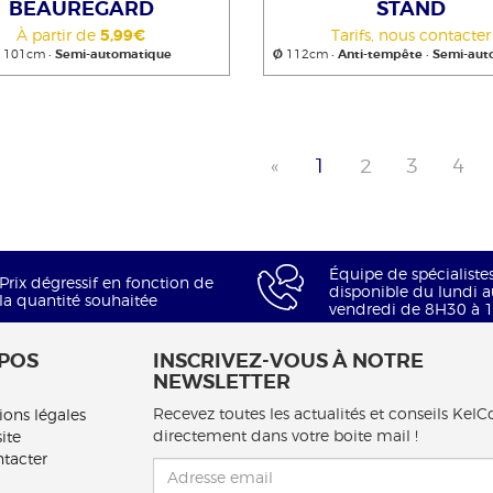
BEAUREGARD
STAND
À partir de
5,99€
Tarifs, nous contacter
Ø
101cm •
Semi-automatique
Ø
112cm •
Anti-tempête
•
Semi-aut
«
1
2
3
4
Équipe de spécialiste
Prix dégressif en fonction de
disponible du lundi a
la quantité souhaitée
vendredi de 8H30 à 
POS
INSCRIVEZ-VOUS À NOTRE
NEWSLETTER
Recevez toutes les actualités et conseils Kel
ions légales
directement dans votre boite mail !
ite
tacter