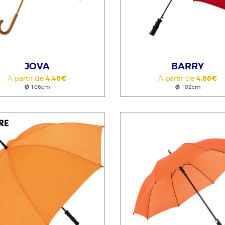
JOVA
BARRY
À partir de
4,46€
À partir de
4,66€
Ø
106cm
Ø
102cm