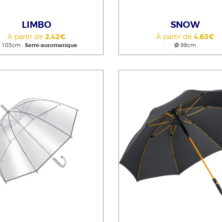
LIMBO
SNOW
À partir de
2,42€
À partir de
4,63€
Ø
103cm •
Semi-automatique
Ø
98cm