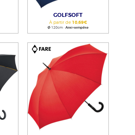
GOLFSOFT
À partir de
10,69€
Ø
120cm •
Anti-tempête