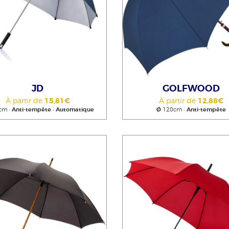
JD
GOLFWOOD
À partir de
15,81€
À partir de
12,88€
cm •
Anti-tempête
•
Automatique
Ø
120cm •
Anti-tempête