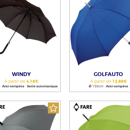
WINDY
GOLFAUTO
À partir de
4,16€
À partir de
12,88€
 •
Anti-tempête
•
Semi-automatique
Ø
130cm •
Anti-tempête