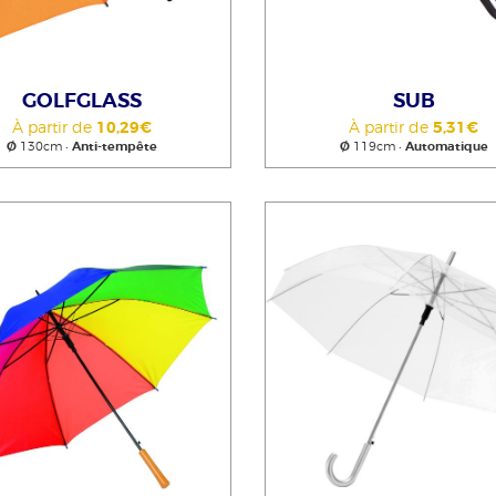
GOLFGLASS
SUB
À partir de
10,29€
À partir de
5,31€
Ø
130cm •
Anti-tempête
Ø
119cm •
Automatique