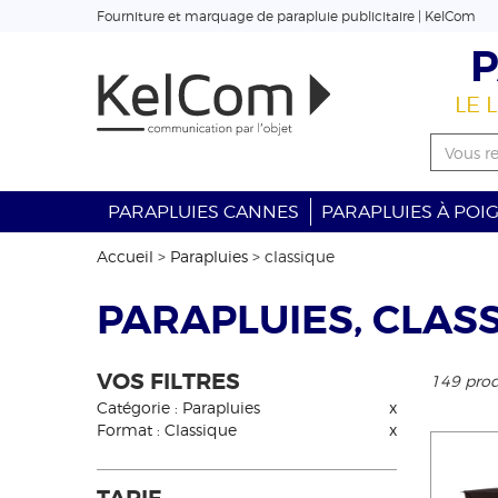
Fourniture et marquage de parapluie publicitaire | KelCom
P
LE 
PARAPLUIES CANNES
PARAPLUIES À POI
Accueil
>
Parapluies
>
classique
PARAPLUIES, CLAS
VOS FILTRES
149 prod
Catégorie : Parapluies
x
Format : Classique
x