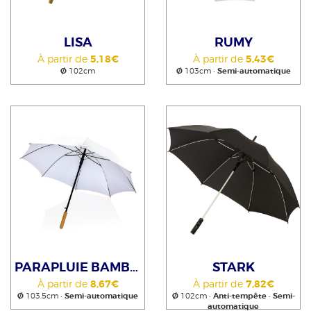
LISA
RUMY
À partir de
5,18€
À partir de
5,43€
Ø
102cm
Ø
103cm •
Semi-automatique
PARAPLUIE BAMBOU AUTO
STARK
À partir de
8,67€
À partir de
7,82€
Ø
103.5cm •
Semi-automatique
Ø
102cm •
Anti-tempête
•
Semi-
automatique