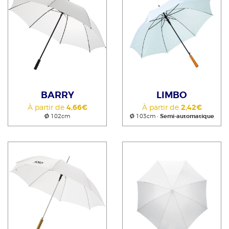
BARRY
LIMBO
À partir de
4,66€
À partir de
2,42€
Ø
102cm
Ø
103cm •
Semi-automatique