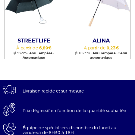
STREETLIFE
ALINA
À partir de
6,89€
À partir de
9,23€
Ø
97cm •
Anti-tempête
•
Ø
102cm •
Anti-tempête
•
Semi-
Automatique
automatique
Livraison rapide et sur mesure
Prix dégressif en fonction de la quantité souhaitée
Équipe de spécialistes disponible du lundi au
vendredi de 8H30 à 18H