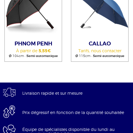
PHNOM PENH
CALLAO
À partir de
5,55€
Tarifs, nous contacter
Ø
104cm •
Semi-automatique
Ø
115cm •
Semi-automatique
Livraison rapide et sur mesure
Prix dégressif en fonction de la quantité souhaitée
Équipe de spécialistes disponible du lundi au